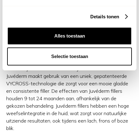
de filler, 8 tot 19 maanden aan. Daarna breekt het
lichaam de fillers af. Hoe snel het afbreken van de filler
Details tonen
gaat verschilt per persoon en per zone waar de filler is
aangebracht.
Alles toestaan
Juvéderm fillers
Selectie toestaan
Bij Aēstec werken we met
Juvéderm
fillers. Juvéderm is
wereldwijd het bestverkochte hyaluronzuur filler.
Juvéderm maakt gebruik van een uniek, gepatenteerde
VYCROSS-technologie die zorgt voor een mooie gladde
en consistente filler. De effecten van Juvéderm fillers
houden 9 tot 24 maanden aan, afhankelijk van de
gekozen behandeling. Juvéderm fillers hebben een hoge
weefselintegratie in de huid, wat zorgt voor natuurlijke
uitziende resultaten, ook tijdens een lach, frons of boze
blik.