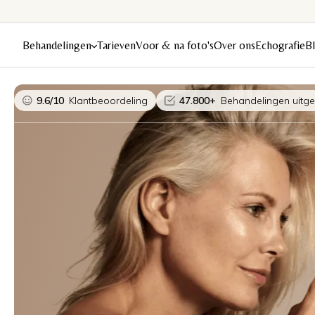
Behandelingen
Tarieven
Voor & na foto's
Over ons
Echografie
B
9.6/10
Klantbeoordeling
47.800+
Behandelingen uitg