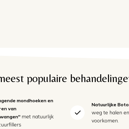
r meest populaire behandeling
angende mondhoeken en
Natuurlijke Bot
ren van
weg te halen en
met natuurlijk
rwangen''
voorkomen.
uurfillers