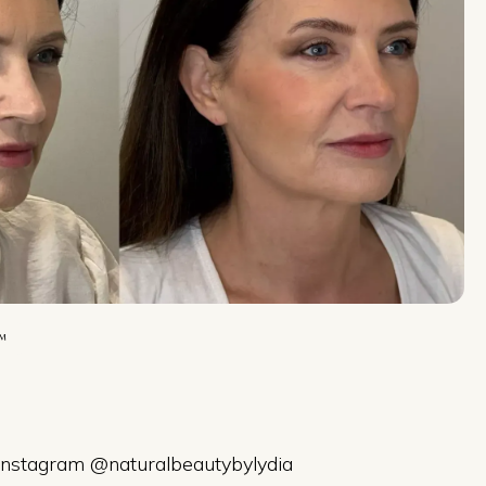
™
 Instagram @naturalbeautybylydia