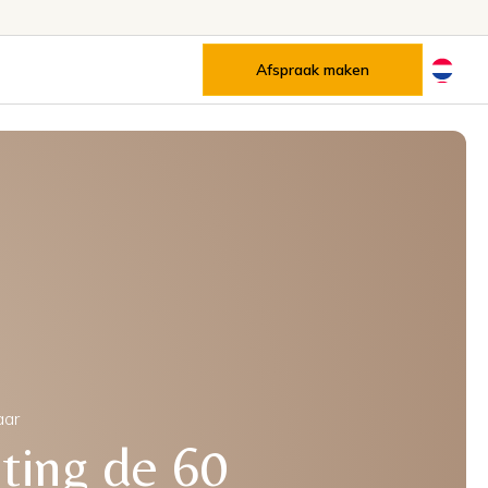
Afspraak maken
aar
hting de 60