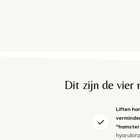
Dit zijn de vie
Liften h
verminde
''hamste
hyarulonz