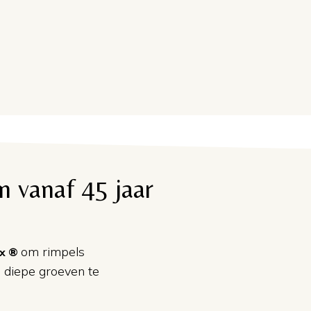
en vanaf 45 jaar
om rimpels
ox ®
 diepe groeven te