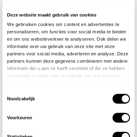
uiterlijk dacht, maar ik zag er zo vreselijk vermoeid uit. Ik
wil tevreden zijn met mijn spiegelbeeld, passend bij mijn
Deze website maakt gebruik van cookies
leeftijd.
We gebruiken cookies om content en advertenties te
personaliseren, om functies voor social media te bieden
Hoe kijk je naar cosmetische
en om ons websiteverkeer te analyseren. Ook delen we
behandelingen?
informatie over uw gebruik van onze site met onze
partners voor social media, adverteren en analyse. Deze
Profhilo (hyaluronzuur) is een uitkomst, het stimuleert
partners kunnen deze gegevens combineren met andere
collageen, elastine en stimuleert vetweefsel aanmaak.
informatie die u aan ze heeft verstrekt of die ze hebben
verzameld op basis van uw gebruik van hun services.
Het verjongt de huid zonder volumeverandering. Mijn huid
voelt daardoor steviger.
Toestemmingsselectie
Noodzakelijk
Door de wat stevigere Juvéderm filler is mijn kaaklijn weer
wat strakker. Juvéderm is één van de veiligste fillers die
Voorkeuren
er is en bestaat ook alleen uit hyaluronzuur. Met een
beetje Botox zijn mijn rimpels op mijn voorhoofd en rond
Statistieken