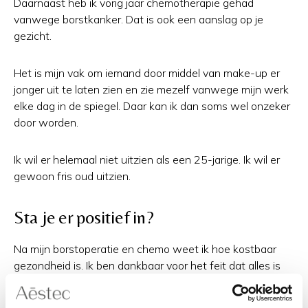
Daarnaast heb ik vorig jaar chemotherapie gehad
vanwege borstkanker. Dat is ook een aanslag op je
gezicht.
Het is mijn vak om iemand door middel van make-up er
jonger uit te laten zien en zie mezelf vanwege mijn werk
elke dag in de spiegel. Daar kan ik dan soms wel onzeker
door worden.
Ik wil er helemaal niet uitzien als een 25-jarige. Ik wil er
gewoon fris oud uitzien.
Sta je er positief in?
Na mijn borstoperatie en chemo weet ik hoe kostbaar
gezondheid is. Ik ben dankbaar voor het feit dat alles is
weggehaald en ik er nog even mag zijn. Ik begrijp dat
sommigen het ijdel vinden dat ik na mijn chemo aan mijn