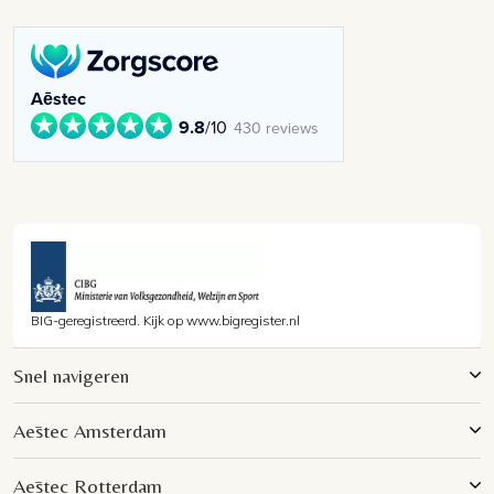
Aēstec
9.8
/10
430 reviews
BIG-geregistreerd. Kijk op www.bigregister.nl
Snel navigeren
Aēstec Amsterdam
Aēstec Rotterdam