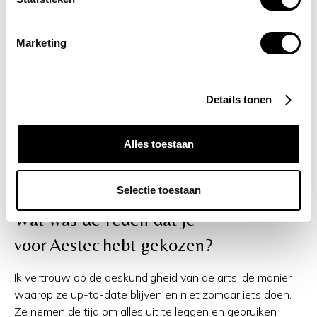
mijn ogen wat verzacht. Je denkt bij Botox al gauw aan
een bevroren gezicht, maar er is zoveel ontwikkeling de
afgelopen jaren. Botox wordt al jaren gebruikt in de
Marketing
medische wereld, bijvoorbeeld voor spasmes en migraine.
Details tonen
Ik ben zelf nogal ongeduldig dus dacht: Hoppakee, doe
alles maar tegelijk, maar bij Aēstec zijn ze heel
voorzichtig. De arts doet alles in kleine stapjes, zodat ze
Alles toestaan
kan zien wat het effect ervan is en er geen mogelijkheid
is voor een onnatuurlijk resultaat.
Selectie toestaan
Wat was de reden dat je
voor Aēstec hebt gekozen?
Ik vertrouw op de deskundigheid van de arts, de manier
waarop ze up-to-date blijven en niet zomaar iets doen.
Ze nemen de tijd om alles uit te leggen en gebruiken